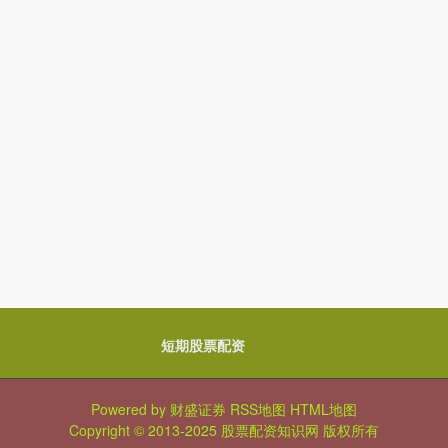
短期股票配资
Powered by
财盛证券
RSS地图
HTML地图
Copyright
© 2013-2025
股票配资知识网
版权所有