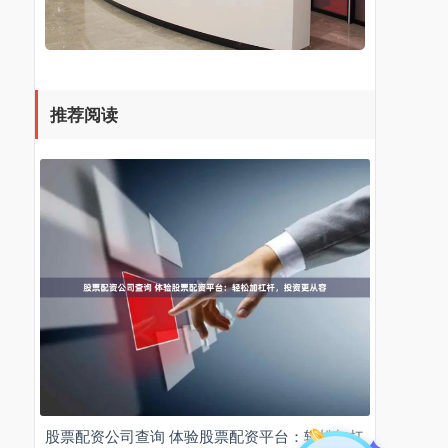
推荐阅读
股票配资公司查询 体验股票配资平台：轻松加杠