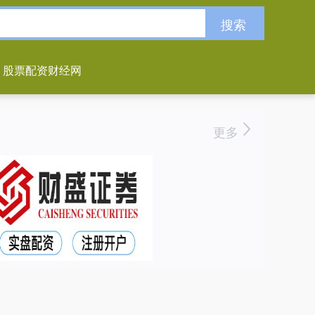
搜索
股票配资财经网
更多