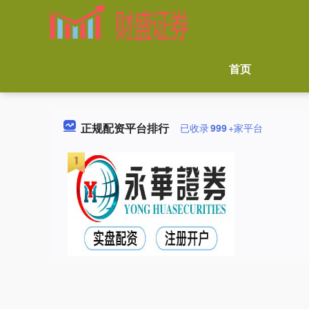
首页
正规配资平台排行
已收录
999
+家平台