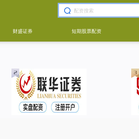
财盛证券
短期股票配资