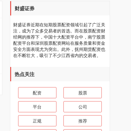
财盛证券
财盛证券近期在短期股票配资领域引起了广泛关
注，成为了众多交易者的首选。而在股票配资财
经网的推荐下，中国十大配资平台中，南宁股票
配资平台和深圳股票配资网站在服务质量和资金
安全方面表现尤为突出。此外，抚州期货配资也
在不断壮大，吸引了不少江西省内的交易者。
热点关注
配资
股票
平台
公司
正规
推荐