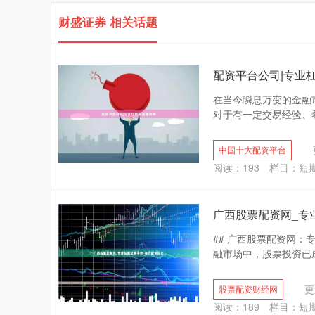
财盛证券 相关话题
配资平台公司|专业
在当今瞬息万变的金融
对于有一定交易经验、希
中国十大配资平台
阅读：
193
栏目：
短
广西股票配资网_专
## 广西股票配资网
融市场中，股票投资已成
更
股票配资财经网
阅读：
189
栏目：
短