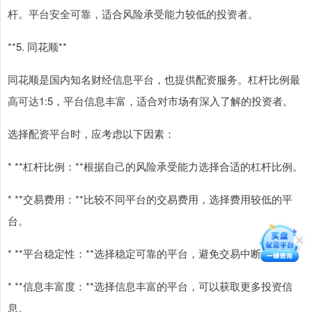
杆。平台安全可靠，适合风险承受能力较低的投资者。
**5. 同花顺**
同花顺是国内知名财经信息平台，也提供配资服务。杠杆比例最
高可达1:5，平台信息丰富，适合对市场有深入了解的投资者。
选择配资平台时，应考虑以下因素：
* **杠杆比例：**根据自己的风险承受能力选择合适的杠杆比例。
* **交易费用：**比较不同平台的交易费用，选择费用较低的平
台。
* **平台稳定性：**选择稳定可靠的平台，避免交易中断。
* **信息丰富度：**选择信息丰富的平台，可以获取更多投资信
息。