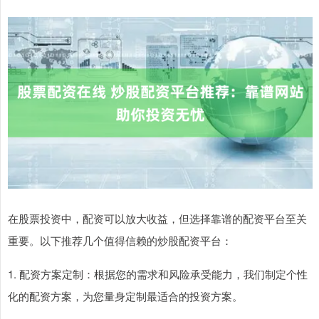
在股票投资中，配资可以放大收益，但选择靠谱的配资平台至关
重要。以下推荐几个值得信赖的炒股配资平台：
1. 配资方案定制：根据您的需求和风险承受能力，我们制定个性
化的配资方案，为您量身定制最适合的投资方案。