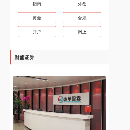
指南
外盘
黄金
合规
开户
网上
财盛证券