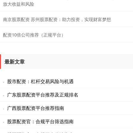
放大收益和风险
南京股票配资 苏州股票配资：助力投资，实现财富梦想
配资10倍公司推荐（正规平台）
最新文章
股市配资：杠杆交易风险与机遇
·
广东股票配资平台推荐及正规排名
·
广西股票配资平台推荐指南
·
股票配资官：合规平台筛选指南
·