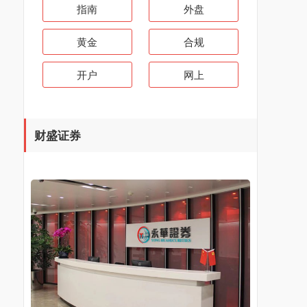
指南
外盘
黄金
合规
开户
网上
财盛证券