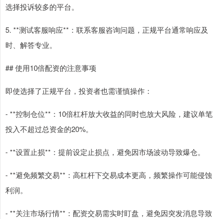
选择投诉较多的平台。
5. **测试客服响应**：联系客服咨询问题，正规平台通常响应及
时、解答专业。
## 使用10倍配资的注意事项
即使选择了正规平台，投资者也需谨慎操作：
- **控制仓位**：10倍杠杆放大收益的同时也放大风险，建议单笔
投入不超过总资金的20%。
- **设置止损**：提前设定止损点，避免因市场波动导致爆仓。
- **避免频繁交易**：高杠杆下交易成本更高，频繁操作可能侵蚀
利润。
- **关注市场行情**：配资交易需实时盯盘，避免因突发消息导致