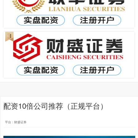
配资10倍公司推荐（正规平台）
平台：财盛证券