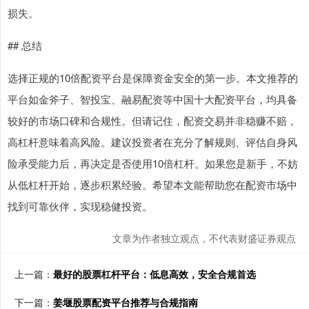
损失。
## 总结
选择正规的10倍配资平台是保障资金安全的第一步。本文推荐的
平台如金斧子、智投宝、融易配资等中国十大配资平台，均具备
较好的市场口碑和合规性。但请记住，配资交易并非稳赚不赔，
高杠杆意味着高风险。建议投资者在充分了解规则、评估自身风
险承受能力后，再决定是否使用10倍杠杆。如果您是新手，不妨
从低杠杆开始，逐步积累经验。希望本文能帮助您在配资市场中
找到可靠伙伴，实现稳健投资。
文章为作者独立观点，不代表财盛证券观点
上一篇：
最好的股票杠杆平台：低息高效，安全合规首选
下一篇：
姜堰股票配资平台推荐与合规指南