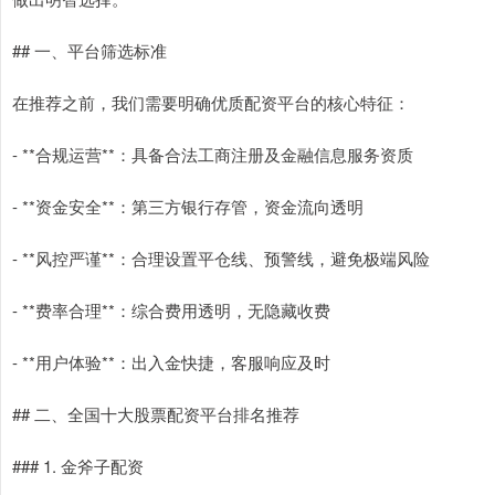
## 一、平台筛选标准
在推荐之前，我们需要明确优质配资平台的核心特征：
- **合规运营**：具备合法工商注册及金融信息服务资质
- **资金安全**：第三方银行存管，资金流向透明
- **风控严谨**：合理设置平仓线、预警线，避免极端风险
- **费率合理**：综合费用透明，无隐藏收费
- **用户体验**：出入金快捷，客服响应及时
## 二、全国十大股票配资平台排名推荐
### 1. 金斧子配资