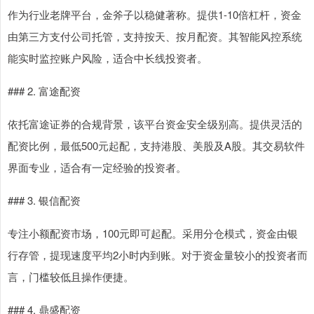
作为行业老牌平台，金斧子以稳健著称。提供1-10倍杠杆，资金
由第三方支付公司托管，支持按天、按月配资。其智能风控系统
能实时监控账户风险，适合中长线投资者。
### 2. 富途配资
依托富途证券的合规背景，该平台资金安全级别高。提供灵活的
配资比例，最低500元起配，支持港股、美股及A股。其交易软件
界面专业，适合有一定经验的投资者。
### 3. 银信配资
专注小额配资市场，100元即可起配。采用分仓模式，资金由银
行存管，提现速度平均2小时内到账。对于资金量较小的投资者而
言，门槛较低且操作便捷。
### 4. 鼎盛配资