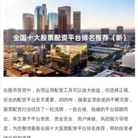
在股市投资中，合理运用配资工具可以放大收益，但选择正规、
安全的配资平台至关重要。2025年，随着监管政策的不断完善，
股票配资行业经历了一轮洗牌，一批合规、稳健的平台脱颖而
出。本文基于平台资质、资金安全、用户体验、风控能力等维
度，为您整理最新全国十大股票配资平台排名推荐，帮助投资者
做出明智选择。