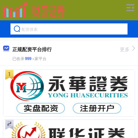
正规配资平台排行
更多
已收录
999
+家平台