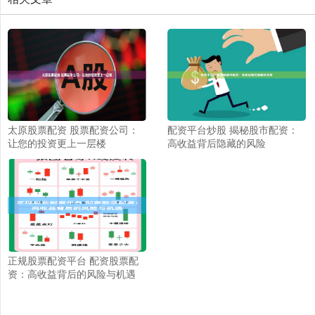
太原股票配资 股票配资公司：
配资平台炒股 揭秘股市配资：
让您的投资更上一层楼
高收益背后隐藏的风险
正规股票配资平台 配资股票配
资：高收益背后的风险与机遇