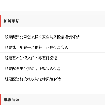
相关更新
股票配资公司怎么样？安全与风险需谨慎评估
股票线上配资平台推荐：正规低息实盘
股票基本知识入门：零基础必读
股票配资平台排名，正规实盘低息
股票配资协议模板与法律风险解读
推荐阅读