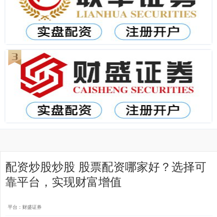
配资炒股炒股 股票配资哪家好？选择可
靠平台，实现财富增值
平台：财盛证券