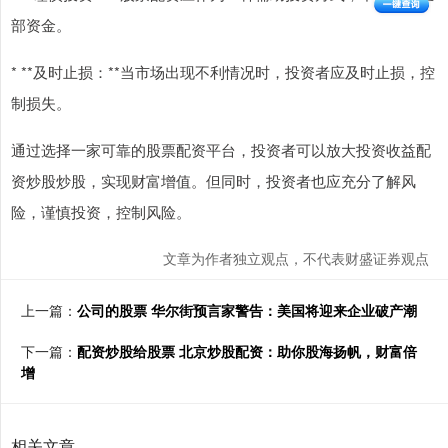
部资金。
* **及时止损：**当市场出现不利情况时，投资者应及时止损，控
制损失。
通过选择一家可靠的股票配资平台，投资者可以放大投资收益配
资炒股炒股，实现财富增值。但同时，投资者也应充分了解风
险，谨慎投资，控制风险。
文章为作者独立观点，不代表财盛证券观点
上一篇：
公司的股票 华尔街预言家警告：美国将迎来企业破产潮
下一篇：
配资炒股给股票 北京炒股配资：助你股海扬帆，财富倍
增
相关文章