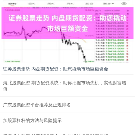
证券股票走势 内盘期货配资：助您撬动市场巨额资金
海北股票配资 期货配资系统：助你把握市场先机，实现财富增
值
广东股票配资平台推荐及正规排名
加股票杠杆的方法与风险提示