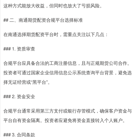
这种方式能放大收益，但同时也放大了亏损风险。
## 二、南通期货配资合规平台选择标准
在南通选择期货配资平台时，需重点关注以下几点：
### 1. 资质审查
合规平台应具备合法的工商注册信息，且与正规期货公司合作。
投资者可通过国家企业信用信息公示系统查询平台背景，避免选
择无证经营或“黑平台”。
### 2. 资金安全
合规平台通常采用第三方支付或银行存管模式，确保客户资金与
平台自有资金隔离。投资者应避免将资金直接转入个人账户。
### 3. 合同条款