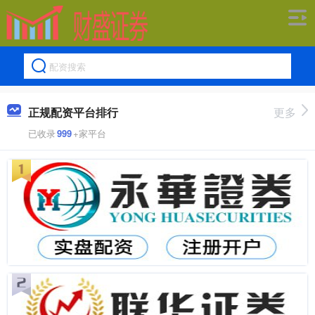
正规配资平台排行
更多
已收录
999
+家平台